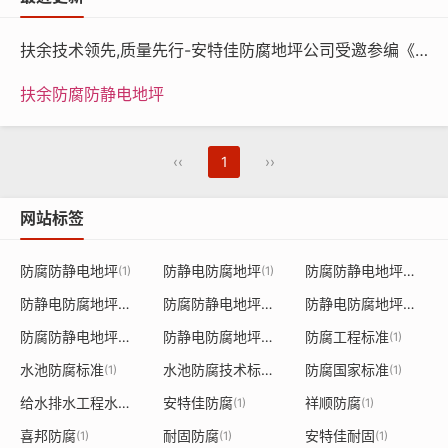
—
—
基酯树
5
扶余技术领先,质量先行-安特佳防腐地坪公司受邀参编《给水排水工程水池结构防腐防水技术规程》国家团体标准
脂）
扶余防腐防静电地坪
技术指标
项目
参数
‹‹
1
››
表干
≤4
干
网站标签
燥时间
实干
≤24
防腐防静电地坪
防静电防腐地坪
防腐防静电地坪漆
(1)
(1)
(1)
附着力（级）
≤1
防静电防腐地坪漆
防腐防静电地坪涂料
防静电防腐地坪涂料
(1)
(1)
(1)
防腐防静电地坪施工
防静电防腐地坪施工
防腐工程标准
(1)
(1)
(1)
铅笔硬度
≥2H
水池防腐标准
水池防腐技术标准
防腐国家标准
(1)
(1)
(1)
耐冲击性
40通过
给水排水工程水池结构防腐防水技术规程
安特佳防腐
祥顺防腐
(1)
(1)
(1)
喜邦防腐
耐固防腐
安特佳耐固
(1)
(1)
(1)