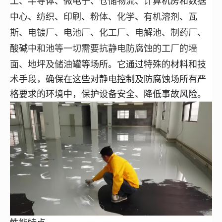
工、半导体、微电子、仓储物流、计算机房和数据
纺织
印刷
粉体
化学
有机溶剂
瓦
中心
、
、
、
、
、
、
斯
电镀厂、电池厂、化工厂、电解池、制药厂、
、
酸碱中和池
等一切需要抗静电防腐蚀的工厂的墙
面、地坪及
储油罐
等场所。它通过特殊的材料和技
术手段，确保在这些对静电控制及防腐蚀场所有严
格要求的环境中，保护设备安全、降低事故风险。