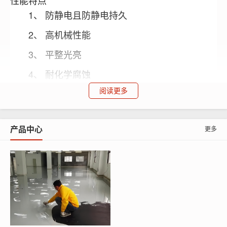
性能特点
1、 防静电且防静电持久
2、 高机械性能
3、 平整光亮
4、 耐化学腐蚀
阅读更多
5、 使用寿命长
材料配比
产品中心
更多
引
促
石
石
树
材料名称
发
进
稀释剂
英
英
脂
剂
剂
粉
砂
打底料
0-1
（乙烯基
—
隔
0-15
10
5
酯树脂）
离
2-4
1-4