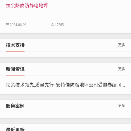
0
厚玻
扶余防腐防静电地坪
层
1mm
—
—
—
璃钢
导电砂浆
2024-06-06
17565
150
料（乙烯
300-
0-10
-20
基酯树
400
技术支持
更多
0
脂）
导电铜
新闻资讯
更多
箔
面
导电胶泥
扶余技术领先,质量先行-安特佳防腐地坪公司受邀参编《给水排水工程水池结构防腐防水技术规程》国家团体标准
2-4
1-4
100
200
层
料（乙烯
—
0-10
-30
基酯树
服务案例
0
更多
脂）
导电罩面
层（乙烯
0-1
最近更新