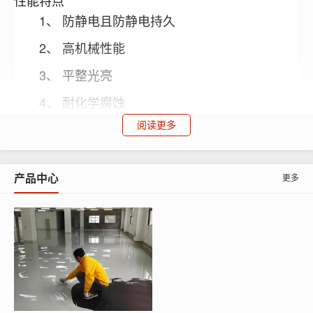
性能特点
1、 防静电且防静电持久
2、 高机械性能
3、 平整光亮
4、 耐化学腐蚀
阅读更多
5、 使用寿命长
材料配比
产品中心
更多
引
促
石
石
树
材料名称
发
进
稀释剂
英
英
脂
剂
剂
粉
砂
打底料
0-1
（乙烯基
—
隔
0-15
10
5
酯树脂）
离
2-4
1-4