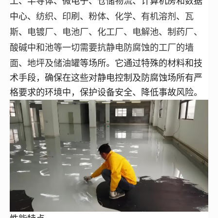
工、半导体、微电子、仓储物流、计算机房和数据
纺织
印刷
粉体
化学
有机溶剂
瓦
中心
、
、
、
、
、
、
斯
电镀厂、电池厂、化工厂、电解池、制药厂、
、
酸碱中和池
等一切需要抗静电防腐蚀的工厂的墙
面、地坪及
储油罐
等场所。它通过特殊的材料和技
术手段，确保在这些对静电控制及防腐蚀场所有严
格要求的环境中，保护设备安全、降低事故风险。