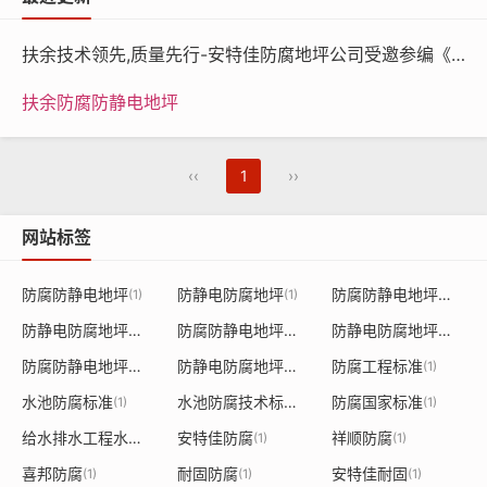
—
—
基酯树
5
扶余技术领先,质量先行-安特佳防腐地坪公司受邀参编《给水排水工程水池结构防腐防水技术规程》国家团体标准
脂）
扶余防腐防静电地坪
技术指标
项目
参数
‹‹
1
››
表干
≤4
干
网站标签
燥时间
实干
≤24
防腐防静电地坪
防静电防腐地坪
防腐防静电地坪漆
(1)
(1)
(1)
附着力（级）
≤1
防静电防腐地坪漆
防腐防静电地坪涂料
防静电防腐地坪涂料
(1)
(1)
(1)
防腐防静电地坪施工
防静电防腐地坪施工
防腐工程标准
(1)
(1)
(1)
铅笔硬度
≥2H
水池防腐标准
水池防腐技术标准
防腐国家标准
(1)
(1)
(1)
耐冲击性
40通过
给水排水工程水池结构防腐防水技术规程
安特佳防腐
祥顺防腐
(1)
(1)
(1)
喜邦防腐
耐固防腐
安特佳耐固
(1)
(1)
(1)