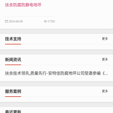
0
厚玻
扶余防腐防静电地坪
层
1mm
—
—
—
璃钢
导电砂浆
2024-06-06
17565
150
料（乙烯
300-
0-10
-20
基酯树
400
技术支持
更多
0
脂）
导电铜
新闻资讯
更多
箔
面
导电胶泥
扶余技术领先,质量先行-安特佳防腐地坪公司受邀参编《给水排水工程水池结构防腐防水技术规程》国家团体标准
2-4
1-4
100
200
层
料（乙烯
—
0-10
-30
基酯树
服务案例
0
更多
脂）
导电罩面
层（乙烯
0-1
最近更新